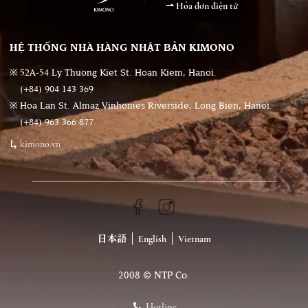
Hóa đơn điện tử
HỆ THỐNG NHÀ HÀNG NHẬT BẢN KIMONO
52A-54 Ly Thuong Kiet St. Hoan Kiem, Hanoi.
(+84) 904 143 369
Hoa Lan St. Almaz Vinhomes Riverside, Long Bien, Hanoi.
(+84) 963 366 877
kimono.vn
日本語
English
Vietnam
2008 © NTP Co.
Hotline